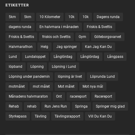
ETIKETTER
5km
5km
10 Kilometer
10k
10k
Dagens runda
dagens runda
En halvmara i månaden
Friskis & Svettis
Friskis & Svettis
friskis och Svettis
Gym
Göteborgsvarvet
Halvmarathon
Helg
Jag springer
Kan Jag Kan Du
Lund
Lundaloppet
Långlördag
Långlördag
Långpass
löpband
Löpning
Löpning i Lund
Löpning under pandemin
löpning är livet
Löprunda Lund
motmålet
mot målet
Mot målet
Mot nya mål
Månadens halvmaraton
Ont
racereport
Racereport
Rehab
rehab
Run Jens Run
Springa
Springer mig glad
Styrkepass
Tävling
Tävlingsrapport
Vill Du Kan Du