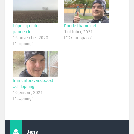
Löpning under
Rodde i hamn det
pandemin
1 oktober, 2021
16 november, 2020
I ”Distanspass”
I ”Löpning”
Immunförsvars boost
och löpning
10 januari, 2021
I ”Löpning”
Jens