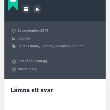
25 september, 2015
Löpning
Dagens runda
,
Löpning
,
motmålet
,
running
Föregående inlägg
Nästa inlägg
Lämna ett svar