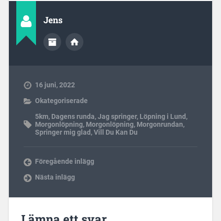
Jens
16 juni, 2022
Okategoriserade
5km
,
Dagens runda
,
Jag springer
,
Löpning i Lund
,
Morgonlöpning
,
Morgonlöpning
,
Morgonrundan
,
Springer mig glad
,
Vill Du Kan Du
Föregående inlägg
Nästa inlägg
Lämna ett svar