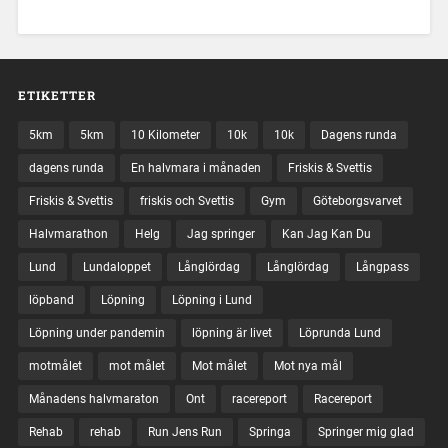
ETIKETTER
5km
5km
10 Kilometer
10k
10k
Dagens runda
dagens runda
En halvmara i månaden
Friskis & Svettis
Friskis & Svettis
friskis och Svettis
Gym
Göteborgsvarvet
Halvmarathon
Helg
Jag springer
Kan Jag Kan Du
Lund
Lundaloppet
Långlördag
Långlördag
Långpass
löpband
Löpning
Löpning i Lund
Löpning under pandemin
löpning är livet
Löprunda Lund
motmålet
mot målet
Mot målet
Mot nya mål
Månadens halvmaraton
Ont
racereport
Racereport
Rehab
rehab
Run Jens Run
Springa
Springer mig glad