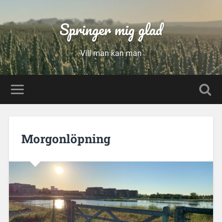
Springer mig glad
Vill man kan man
Morgonlöpning