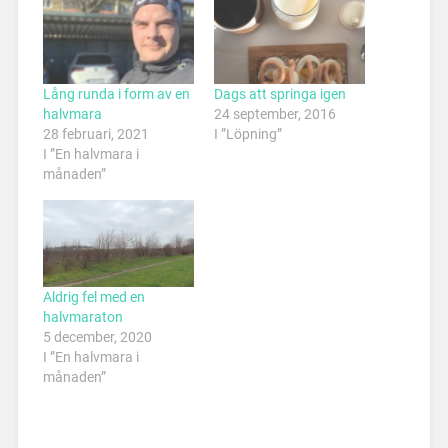
Lång runda i form av en
Dags att springa igen
halvmara
24 september, 2016
28 februari, 2021
I ”Löpning”
I ”En halvmara i
månaden”
Aldrig fel med en
halvmaraton
5 december, 2020
I ”En halvmara i
månaden”