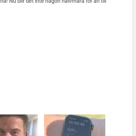
! Nu blir det inte någon halvmara för än till