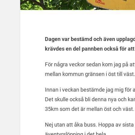
Dagen var bestämd och även upplagd.
krävdes en del pannben också för at
För några veckor sedan kom jag på att
mellan kommun gränsen i öst till väst
Innan i veckan bestämde jag mig för a
Det skulle också bli denna nya och ka
35km som det är mellan öst och väst.
Nej utan att åka buss. Hoppa av sista 
äventyrslöpning i det hela