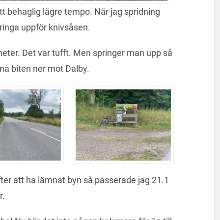
ett behaglig lägre tempo. När jag spridning
pringa uppför knivsåsen.
meter. Det var tufft. Men springer man upp så
na biten ner mot Dalby.
Efter att ha lämnat byn så passerade jag 21.1
r.