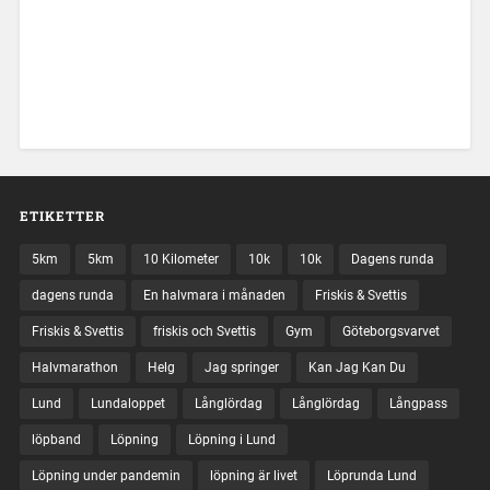
ETIKETTER
5km
5km
10 Kilometer
10k
10k
Dagens runda
dagens runda
En halvmara i månaden
Friskis & Svettis
Friskis & Svettis
friskis och Svettis
Gym
Göteborgsvarvet
Halvmarathon
Helg
Jag springer
Kan Jag Kan Du
Lund
Lundaloppet
Långlördag
Långlördag
Långpass
löpband
Löpning
Löpning i Lund
Löpning under pandemin
löpning är livet
Löprunda Lund