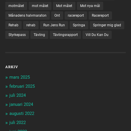
motmålet
mot målet
Mot målet
Mot nya mål
Månadens halvmaraton
Ont
racereport
Racereport
Rehab
rehab
Run Jens Run
Springa
Springer mig glad
Styrkepass
Tävling
Tävlingsrapport
Vill Du Kan Du
ARKIV
mars 2025
februari 2025
juli 2024
januari 2024
augusti 2022
juli 2022