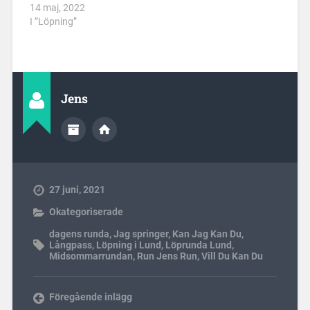
14 maj, 2022
I ”Löpning”
Jens
27 juni, 2021
Okategoriserade
dagens runda
,
Jag springer
,
Kan Jag Kan Du
,
Långpass
,
Löpning i Lund
,
Löprunda Lund
,
Midsommarrundan
,
Run Jens Run
,
Vill Du Kan Du
Föregående inlägg