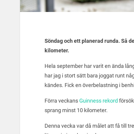
Söndag och ett planerad runda. Så de
kilometer.
Hela september har varit en ända lå
har jag i stort sätt bara joggat runt n
kändes. Fick en överbelastning i ben
Förra veckans
Guinness rekord
försök
sprang minst 10 kilometer.
Denna vecka var då målet att få till tr