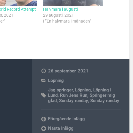
rld Record Attempt
Halvmara i augusti
r, 2021
29 augusti, 2021
ter”
I ”En halvmara i månaden”
26 september, 2021
Löpning
Jag springer
,
Löpning
,
Löpning i
Lund
,
Run Jens Run
,
Springer mig
glad
,
Sunday runday
,
Sunday runday
Föregående inlägg
Nästa inlägg