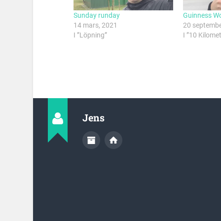
Sunday runday
Guinness Wo
14 mars, 2021
20 septembe
I ”Löpning”
I ”10 Kilome
Jens