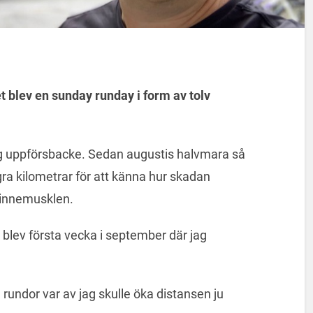
t blev en sunday runday i form av tolv
ng uppförsbacke. Sedan augustis halvmara så
ågra kilometrar för att känna hur skadan
hinnemusklen.
 blev första vecka i september där jag
e rundor var av jag skulle öka distansen ju