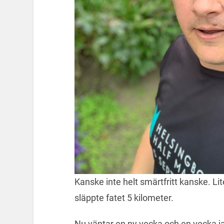
Kanske inte helt smärtfritt kanske. Li
släppte fatet 5 kilometer.
Nu väntar en ny vecka och en vecka j