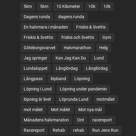
5km
5km
10 Kilometer
10k
10k
Dagens runda
dagens runda
En halvmara i månaden
Friskis & Svettis
Friskis & Svettis
friskis och Svettis
Gym
Göteborgsvarvet
Halvmarathon
Helg
Jag springer
Kan Jag Kan Du
Lund
Lundaloppet
Långlördag
Långlördag
Långpass
löpband
Löpning
Löpning i Lund
Löpning under pandemin
löpning är livet
Löprunda Lund
motmålet
mot målet
Mot målet
Mot nya mål
Månadens halvmaraton
Ont
racereport
Racereport
Rehab
rehab
Run Jens Run