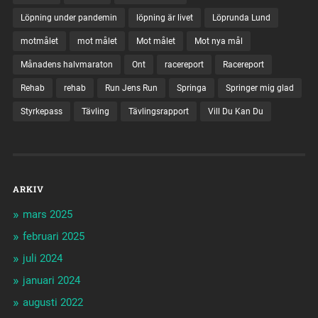
Löpning under pandemin
löpning är livet
Löprunda Lund
motmålet
mot målet
Mot målet
Mot nya mål
Månadens halvmaraton
Ont
racereport
Racereport
Rehab
rehab
Run Jens Run
Springa
Springer mig glad
Styrkepass
Tävling
Tävlingsrapport
Vill Du Kan Du
ARKIV
mars 2025
februari 2025
juli 2024
januari 2024
augusti 2022