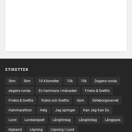
ETIKETTER
5km
5km
10 Kilometer
10k
10k
Dagens runda
dagens runda
En halvmara i månaden
Friskis & Svettis
Friskis & Svettis
friskis och Svettis
Gym
Göteborgsvarvet
Halvmarathon
Helg
Jag springer
Kan Jag Kan Du
Lund
Lundaloppet
Långlördag
Långlördag
Långpass
löpband
Löpning
Löpning i Lund