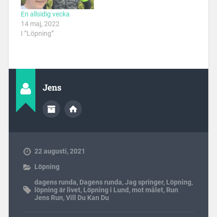
En allsidig vecka
14 maj, 2022
I ”Löpning”
Jens
22 augusti, 2021
Löpning
dagens runda
,
Dagens runda
,
Jag springer
,
Löpning
,
löpning är livet
,
Löpning i Lund
,
mot målet
,
Run
Jens Run
,
Vill Du Kan Du