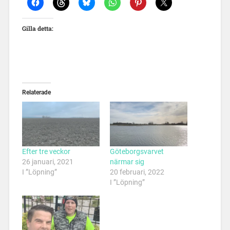
Gilla detta:
Relaterade
Efter tre veckor
Göteborgsvarvet
26 januari, 2021
närmar sig
I ”Löpning”
20 februari, 2022
I ”Löpning”