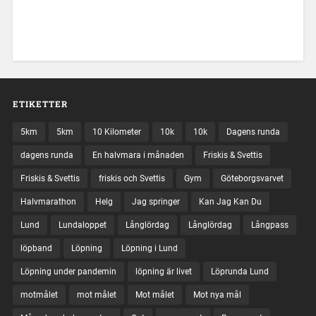
ETIKETTER
5km
5km
10 Kilometer
10k
10k
Dagens runda
dagens runda
En halvmara i månaden
Friskis & Svettis
Friskis & Svettis
friskis och Svettis
Gym
Göteborgsvarvet
Halvmarathon
Helg
Jag springer
Kan Jag Kan Du
Lund
Lundaloppet
Långlördag
Långlördag
Långpass
löpband
Löpning
Löpning i Lund
Löpning under pandemin
löpning är livet
Löprunda Lund
motmålet
mot målet
Mot målet
Mot nya mål