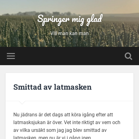
Springer mig glad
Vill man kan man
Smittad av latmasken
Nu jädrans är det dags att köra igång efter att
latmasksjukan är över. Vet inte riktigt av vem och
av vilka ursäkt som jag jag blev smittad av
latmasken, men nu är vi i gång igen.