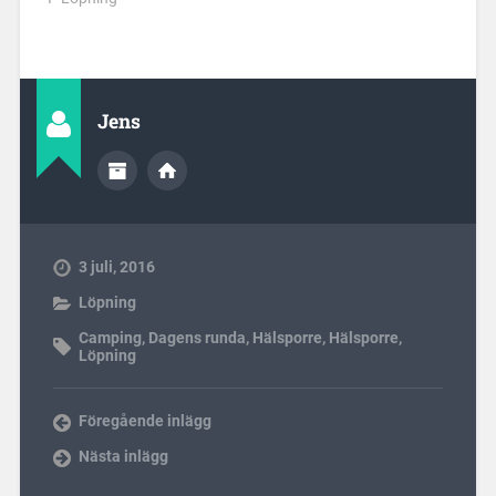
Jens
3 juli, 2016
Löpning
Camping
,
Dagens runda
,
Hälsporre
,
Hälsporre
,
Löpning
Föregående inlägg
Nästa inlägg