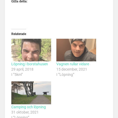
Gilla detta:
Relaterade
Löpning i borstahusen
Vagnen rullar vidare
29 april, 2018
15 december, 2021
I ”5km”
I ”Löpning”
Camping och löpning
31 oktober, 2021
I ”Löpning”