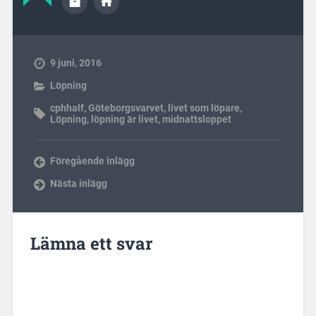
9 juni, 2016
Löpning
cphhalf
,
Göteborgsvarvet
,
livet som löpare
,
Löpning
,
löpning är livet
,
midnattsloppet
Föregående inlägg
Nästa inlägg
Lämna ett svar