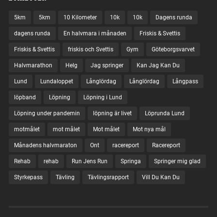
5km
5km
10 Kilometer
10k
10k
Dagens runda
dagens runda
En halvmara i månaden
Friskis & Svettis
Friskis & Svettis
friskis och Svettis
Gym
Göteborgsvarvet
Halvmarathon
Helg
Jag springer
Kan Jag Kan Du
Lund
Lundaloppet
Långlördag
Långlördag
Långpass
löpband
Löpning
Löpning i Lund
Löpning under pandemin
löpning är livet
Löprunda Lund
motmålet
mot målet
Mot målet
Mot nya mål
Månadens halvmaraton
Ont
racereport
Racereport
Rehab
rehab
Run Jens Run
Springa
Springer mig glad
Styrkepass
Tävling
Tävlingsrapport
Vill Du Kan Du