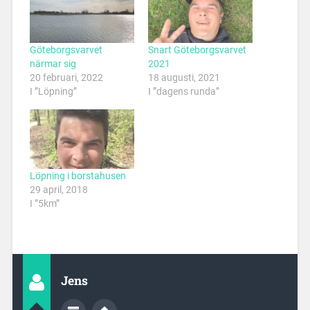
Göteborgsvarvet
Snart Göteborgsvarvet
närmar sig
2021
20 februari, 2022
18 augusti, 2021
I ”Löpning”
I ”dagens runda”
Löpning i borstahusen
29 april, 2018
I ”5km”
Jens