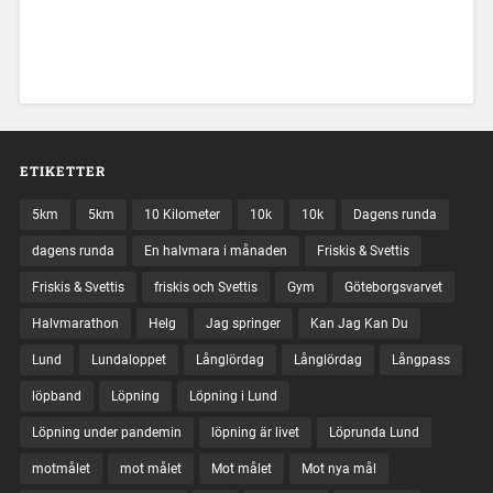
ETIKETTER
5km
5km
10 Kilometer
10k
10k
Dagens runda
dagens runda
En halvmara i månaden
Friskis & Svettis
Friskis & Svettis
friskis och Svettis
Gym
Göteborgsvarvet
Halvmarathon
Helg
Jag springer
Kan Jag Kan Du
Lund
Lundaloppet
Långlördag
Långlördag
Långpass
löpband
Löpning
Löpning i Lund
Löpning under pandemin
löpning är livet
Löprunda Lund
motmålet
mot målet
Mot målet
Mot nya mål