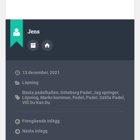
Jens
13 december, 2021
Löpning
Bästa padelhallen
,
Göteborg Padel
,
Jag springer
,
Löpning
,
Marks kommun
,
Padel
,
Padel
,
Sätila Padel
,
Vill Du Kan Du
Föregående inlägg
Nästa inlägg