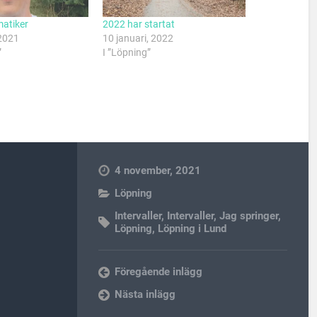
atiker
2022 har startat
 2021
10 januari, 2022
”
I ”Löpning”
4 november, 2021
Löpning
Intervaller
,
Intervaller
,
Jag springer
,
Löpning
,
Löpning i Lund
Föregående inlägg
Nästa inlägg