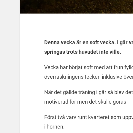
Denna vecka är en soft vecka. I går v
springas trots huvudet inte ville.
Vecka har börjat soft med att frun fyll
överraskningens tecken inklusive öve
När det gällde träning i går så blev de
motiverad för men det skulle göras
Först två varv runt kvarteret som uppvä
i hornen.