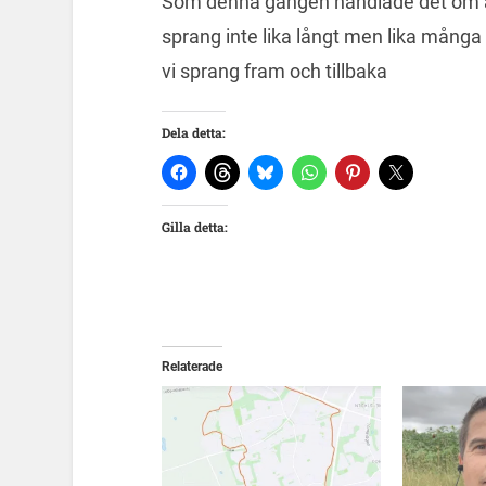
Som denna gången handlade det om an
sprang inte lika långt men lika många
vi sprang fram och tillbaka
Dela detta:
Gilla detta:
Relaterade