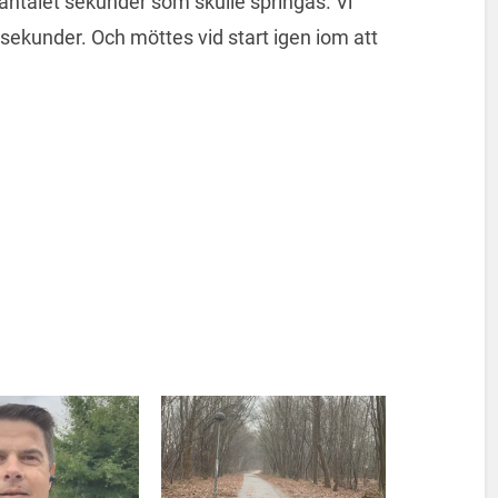
talet sekunder som skulle springas. Vi
 sekunder. Och möttes vid start igen iom att