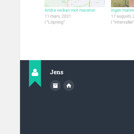
Andra veckan mot maraton
Ingen matem
11 mars, 2021
17 augusti,
I ”Löpning”
I ”Intervaller
Jens