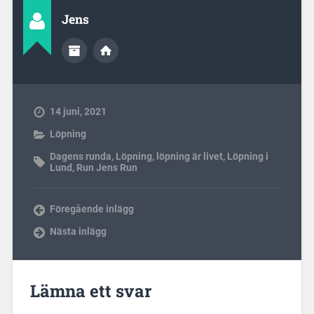
Jens
14 juni, 2021
Löpning
Dagens runda
,
Löpning
,
löpning är livet
,
Löpning i
Lund
,
Run Jens Run
Föregående inlägg
Nästa inlägg
Lämna ett svar