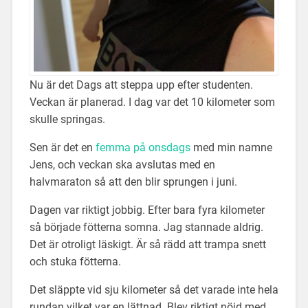
Nu är det Dags att steppa upp efter studenten.
Veckan är planerad. I dag var det 10 kilometer som
skulle springas.
Sen är det en
femma på onsdags
med min namne
Jens, och veckan ska avslutas med en
halvmaraton så att den blir sprungen i juni.
Dagen var riktigt jobbig. Efter bara fyra kilometer
så började fötterna somna. Jag stannade aldrig.
Det är otroligt läskigt. Är så rädd att trampa snett
och stuka fötterna.
Det släppte vid sju kilometer så det varade inte hela
rundan vilket var en lättnad. Blev riktigt nöjd med