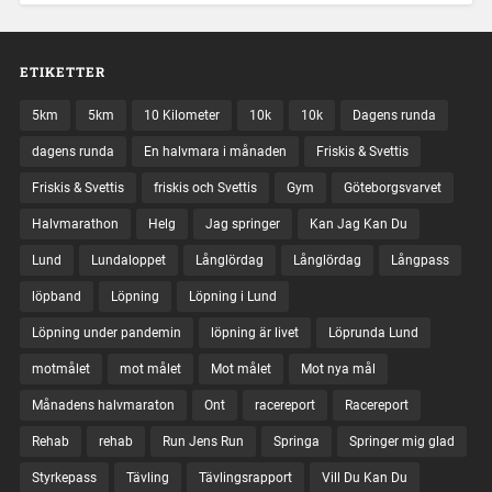
ETIKETTER
5km
5km
10 Kilometer
10k
10k
Dagens runda
dagens runda
En halvmara i månaden
Friskis & Svettis
Friskis & Svettis
friskis och Svettis
Gym
Göteborgsvarvet
Halvmarathon
Helg
Jag springer
Kan Jag Kan Du
Lund
Lundaloppet
Långlördag
Långlördag
Långpass
löpband
Löpning
Löpning i Lund
Löpning under pandemin
löpning är livet
Löprunda Lund
motmålet
mot målet
Mot målet
Mot nya mål
Månadens halvmaraton
Ont
racereport
Racereport
Rehab
rehab
Run Jens Run
Springa
Springer mig glad
Styrkepass
Tävling
Tävlingsrapport
Vill Du Kan Du