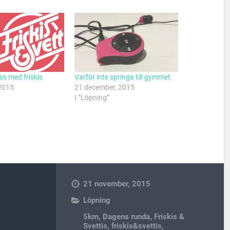
s med friskis
Varför inte springa till gymmet
 2015
21 december, 2015
I ”Löpning”
21 november, 2015
Löpning
5km
,
Dagens runda
,
Friskis &
Svettis
,
friskis&svettis
,