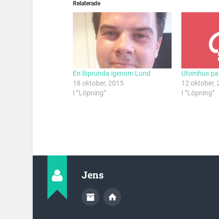
Relaterade
En löprunda igenom Lund
Utomhus pas
18 oktober, 2015
12 oktober,
I ”Löpning”
I ”Löpning”
Jens