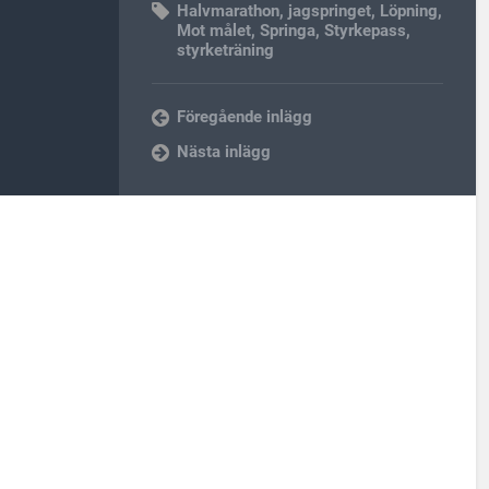
Halvmarathon
,
jagspringet
,
Löpning
,
Mot målet
,
Springa
,
Styrkepass
,
styrketräning
Föregående inlägg
Nästa inlägg