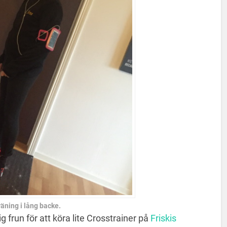
räning i lång backe.
frun för att köra lite Crosstrainer på
Friskis