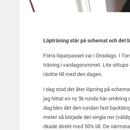
Löpträning står på schemat och det bl
Förra löparpasset var i Onsdags. I Tor
träning i vardagsrummet. Lite sittups
räckte till med den dagen.
I dag stod det åter löpning på schema
jag hittat en ny 5k runda här omkring 
dag blev det den rundan fast backlänge
meter så började det singla ner (väldi
ökade direkt med 50% till. De närms