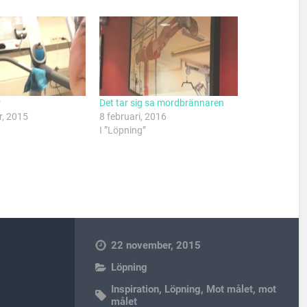
r
Det tar sig sa mordbrännaren
, 2015
8 februari, 2016
I ”Löpning”
22 november, 2015
Löpning
Inspiration
,
Löpning
,
Mot målet
,
mot
målet