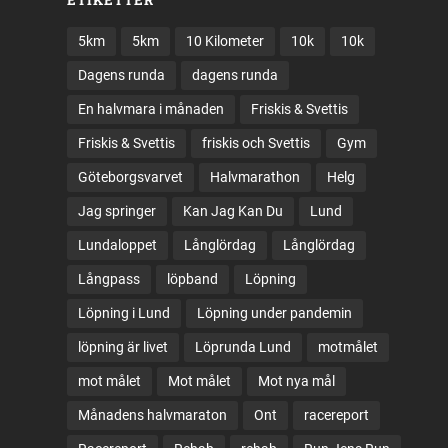
ETIKETTER
5km
5km
10 Kilometer
10k
10k
Dagens runda
dagens runda
En halvmara i månaden
Friskis & Svettis
Friskis & Svettis
friskis och Svettis
Gym
Göteborgsvarvet
Halvmarathon
Helg
Jag springer
Kan Jag Kan Du
Lund
Lundaloppet
Långlördag
Långlördag
Långpass
löpband
Löpning
Löpning i Lund
Löpning under pandemin
löpning är livet
Löprunda Lund
motmålet
mot målet
Mot målet
Mot nya mål
Månadens halvmaraton
Ont
racereport