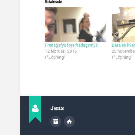
Relaterade
Fredagsfys före fredagsmys
Bara en kva
12 februari, 2016
28 november
I ”Löpning”
I ”Löpning”
Jens