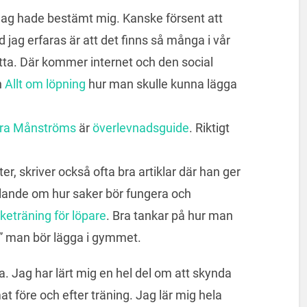
r jag hade bestämt mig. Kanske försent att
 jag erfaras är att det finns så många i vår
tta. Där kommer internet och den social
n
Allt om löpning
hur man skulle kunna lägga
ra Månströms
är
överlevnadsguide
. Riktigt
r, skriver också ofta bra artiklar där han ger
alande om hur saker bör fungera och
keträning för löpare
. Bra tankar på hur man
t” man bör lägga i gymmet.
sa. Jag har lärt mig en hel del om att skynda
 före och efter träning. Jag lär mig hela