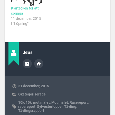
Klartecken för att
springa
11 december, 2015
I ”Löpning”
Jens
31 december, 2015
Okategoriserade
10k
,
10k
,
mot målet
,
Mot målet
,
Racereport
,
racereport
,
Sylvesterlopper
,
Tävling
,
Tävlingsrapport