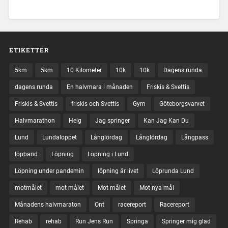
ETIKETTER
5km
5km
10 Kilometer
10k
10k
Dagens runda
dagens runda
En halvmara i månaden
Friskis & Svettis
Friskis & Svettis
friskis och Svettis
Gym
Göteborgsvarvet
Halvmarathon
Helg
Jag springer
Kan Jag Kan Du
Lund
Lundaloppet
Långlördag
Långlördag
Långpass
löpband
Löpning
Löpning i Lund
Löpning under pandemin
löpning är livet
Löprunda Lund
motmålet
mot målet
Mot målet
Mot nya mål
Månadens halvmaraton
Ont
racereport
Racereport
Rehab
rehab
Run Jens Run
Springa
Springer mig glad