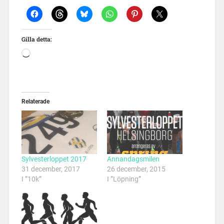
Gilla detta:
Relaterade
Sylvesterloppet 2017
Annandagsmilen
31 december, 2017
26 december, 2015
I ”10k”
I ”Löpning”