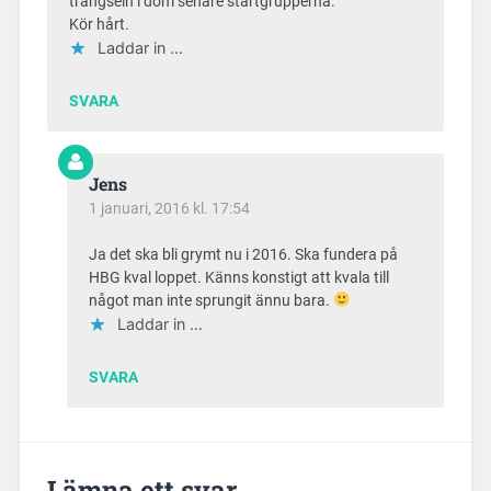
trängseln i dom senare startgrupperna.
Kör hårt.
Laddar in …
SVARA
Jens
1 januari, 2016 kl. 17:54
Ja det ska bli grymt nu i 2016. Ska fundera på
HBG kval loppet. Känns konstigt att kvala till
något man inte sprungit ännu bara.
Laddar in …
SVARA
Lämna ett svar