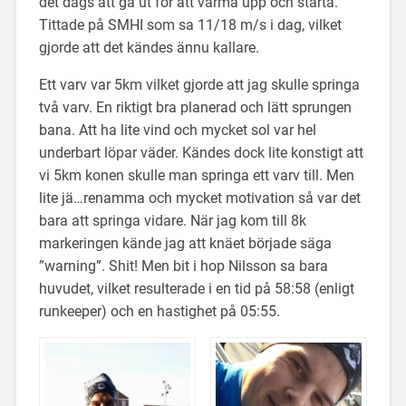
det dags att gå ut för att värma upp och starta.
Tittade på SMHI som sa 11/18 m/s i dag, vilket
gjorde att det kändes ännu kallare.
Ett varv var 5km vilket gjorde att jag skulle springa
två varv. En riktigt bra planerad och lätt sprungen
bana. Att ha lite vind och mycket sol var hel
underbart löpar väder. Kändes dock lite konstigt att
vi 5km konen skulle man springa ett varv till. Men
lite jä…renamma och mycket motivation så var det
bara att springa vidare. När jag kom till 8k
markeringen kände jag att knäet började säga
”warning”. Shit! Men bit i hop Nilsson sa bara
huvudet, vilket resulterade i en tid på 58:58 (enligt
runkeeper) och en hastighet på 05:55.