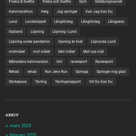
Friskis & Svettis
friskis och Svettis
Gym
Göteborgsvarvet
Halvmarathon
Helg
Jag springer
Kan Jag Kan Du
Lund
Lundaloppet
Långlördag
Långlördag
Långpass
löpband
Löpning
Löpning i Lund
Löpning under pandemin
löpning är livet
Löprunda Lund
motmålet
mot målet
Mot målet
Mot nya mål
Månadens halvmaraton
Ont
racereport
Racereport
Rehab
rehab
Run Jens Run
Springa
Springer mig glad
Styrkepass
Tävling
Tävlingsrapport
Vill Du Kan Du
ARKIV
mars 2025
februari 2025