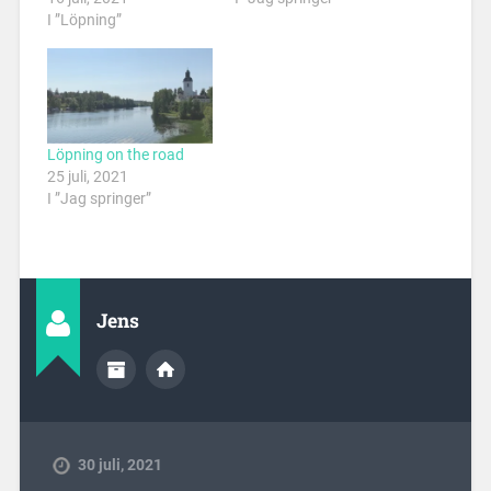
I ”Löpning”
Löpning on the road
25 juli, 2021
I ”Jag springer”
Jens
30 juli, 2021