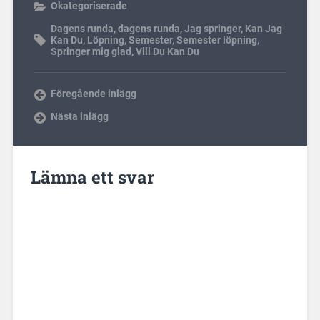
Okategoriserade
Dagens runda
,
dagens runda
,
Jag springer
,
Kan Jag
Kan Du
,
Löpning
,
Semester
,
Semester löpning
,
Springer mig glad
,
Vill Du Kan Du
Föregående inlägg
Nästa inlägg
Lämna ett svar