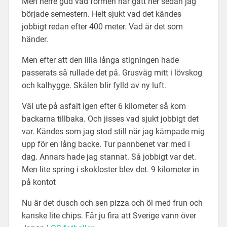
Men herre gud vad formen har gått ner sedan jag
började semestern. Helt sjukt vad det kändes
jobbigt redan efter 400 meter. Vad är det som
händer.
Men efter att den lilla långa stigningen hade
passerats så rullade det på. Grusväg mitt i lövskog
och kalhygge. Skälen blir fylld av ny luft.
Väl ute på asfalt igen efter 6 kilometer så kom
backarna tillbaka. Och jisses vad sjukt jobbigt det
var. Kändes som jag stod still när jag kämpade mig
upp för en lång backe. Tur pannbenet var med i
dag. Annars hade jag stannat. Så jobbigt var det.
Men lite spring i skokloster blev det. 9 kilometer in
på kontot
Nu är det dusch och sen pizza och öl med frun och
kanske lite chips. Får ju fira att Sverige vann över