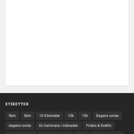
ETIKETTER
5km
5km
10 Kilometer
10k
10k
Dagens runda
dagens runda
En halvmara i månaden
Friskis & Svettis