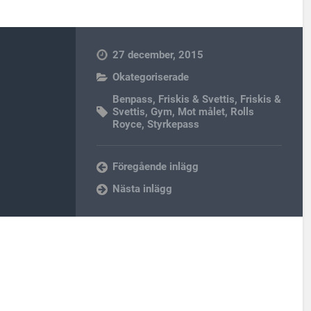
27 december, 2015
Okategoriserade
Benpass
,
Friskis & Svettis
,
Friskis &
Svettis
,
Gym
,
Mot målet
,
Rolls
Royce
,
Styrkepass
Föregående inlägg
Nästa inlägg