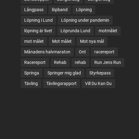
Långpass
löpband
Löpning
Löpning i Lund
Löpning under pandemin
löpning är livet
Löprunda Lund
motmålet
mot målet
Mot målet
Mot nya mål
Månadens halvmaraton
Ont
racereport
Racereport
Rehab
rehab
Run Jens Run
Springa
Springer mig glad
Styrkepass
Tävling
Tävlingsrapport
Vill Du Kan Du