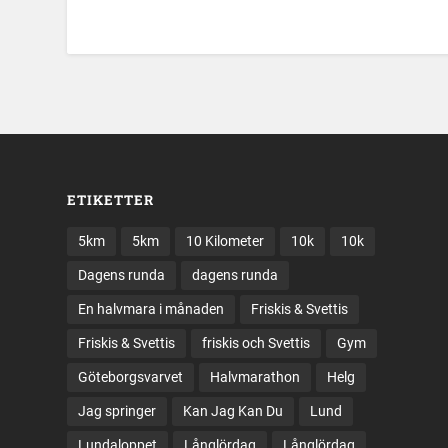
ETIKETTER
5km
5km
10 Kilometer
10k
10k
Dagens runda
dagens runda
En halvmara i månaden
Friskis & Svettis
Friskis & Svettis
friskis och Svettis
Gym
Göteborgsvarvet
Halvmarathon
Helg
Jag springer
Kan Jag Kan Du
Lund
Lundaloppet
Långlördag
Långlördag