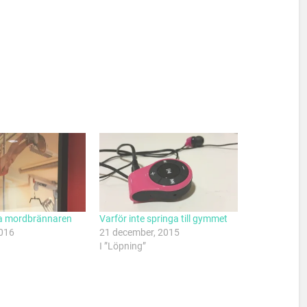
 sa mordbrännaren
Varför inte springa till gymmet
2016
21 december, 2015
I ”Löpning”