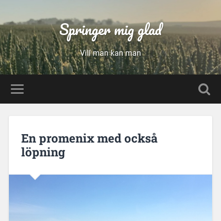
Springer mig glad
Vill man kan man
En promenix med också
löpning