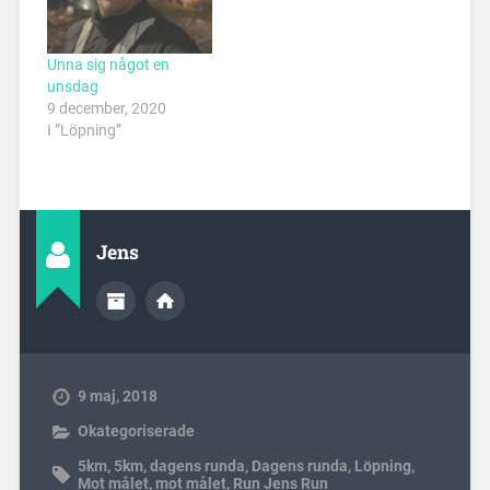
Unna sig något en
unsdag
9 december, 2020
I ”Löpning”
Jens
9 maj, 2018
Okategoriserade
5km
,
5km
,
dagens runda
,
Dagens runda
,
Löpning
,
Mot målet
,
mot målet
,
Run Jens Run