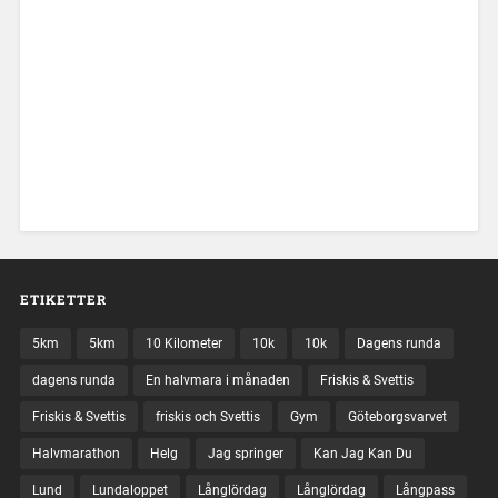
ETIKETTER
5km
5km
10 Kilometer
10k
10k
Dagens runda
dagens runda
En halvmara i månaden
Friskis & Svettis
Friskis & Svettis
friskis och Svettis
Gym
Göteborgsvarvet
Halvmarathon
Helg
Jag springer
Kan Jag Kan Du
Lund
Lundaloppet
Långlördag
Långlördag
Långpass