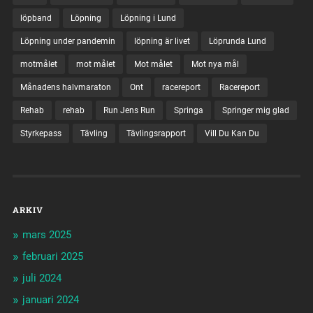
löpband
Löpning
Löpning i Lund
Löpning under pandemin
löpning är livet
Löprunda Lund
motmålet
mot målet
Mot målet
Mot nya mål
Månadens halvmaraton
Ont
racereport
Racereport
Rehab
rehab
Run Jens Run
Springa
Springer mig glad
Styrkepass
Tävling
Tävlingsrapport
Vill Du Kan Du
ARKIV
mars 2025
februari 2025
juli 2024
januari 2024