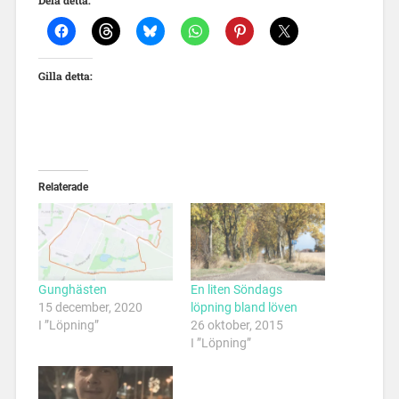
Dela detta:
Gilla detta:
Relaterade
Gunghästen
En liten Söndags
15 december, 2020
löpning bland löven
I ”Löpning”
26 oktober, 2015
I ”Löpning”