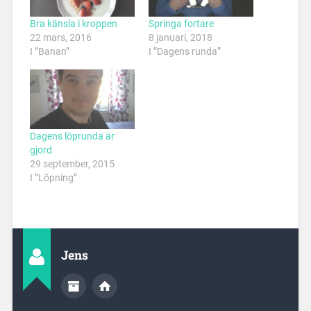
Bra känsla i kroppen
Springa fortare
22 mars, 2016
8 januari, 2018
I ”Banan”
I ”Dagens runda”
Dagens löprunda är
gjord
29 september, 2015
I ”Löpning”
Jens