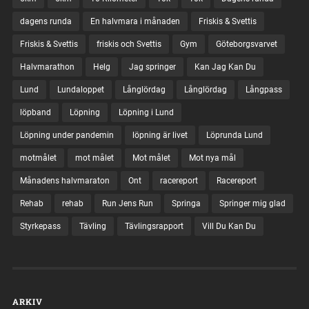
dagens runda
En halvmara i månaden
Friskis & Svettis
Friskis & Svettis
friskis och Svettis
Gym
Göteborgsvarvet
Halvmarathon
Helg
Jag springer
Kan Jag Kan Du
Lund
Lundaloppet
Långlördag
Långlördag
Långpass
löpband
Löpning
Löpning i Lund
Löpning under pandemin
löpning är livet
Löprunda Lund
motmålet
mot målet
Mot målet
Mot nya mål
Månadens halvmaraton
Ont
racereport
Racereport
Rehab
rehab
Run Jens Run
Springa
Springer mig glad
Styrkepass
Tävling
Tävlingsrapport
Vill Du Kan Du
ARKIV