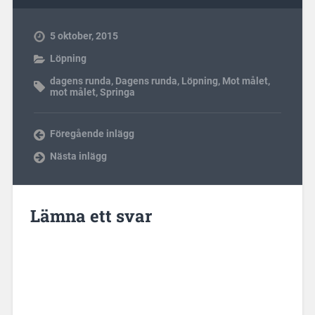
5 oktober, 2015
Löpning
dagens runda
,
Dagens runda
,
Löpning
,
Mot målet
,
mot målet
,
Springa
Föregående inlägg
Nästa inlägg
Lämna ett svar