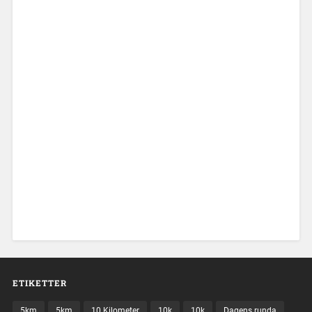
ETIKETTER
5km
5km
10 Kilometer
10k
10k
Dagens runda