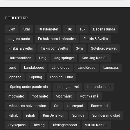
ETIKETTER
5km
5km
10 Kilometer
10k
10k
Dagens runda
dagens runda
En halvmara i månaden
Friskis & Svettis
Friskis & Svettis
friskis och Svettis
Gym
Göteborgsvarvet
Halvmarathon
Helg
Jag springer
Kan Jag Kan Du
Lund
Lundaloppet
Långlördag
Långlördag
Långpass
löpband
Löpning
Löpning i Lund
Löpning under pandemin
löpning är livet
Löprunda Lund
motmålet
mot målet
Mot målet
Mot nya mål
Månadens halvmaraton
Ont
racereport
Racereport
Rehab
rehab
Run Jens Run
Springa
Springer mig glad
Styrkepass
Tävling
Tävlingsrapport
Vill Du Kan Du