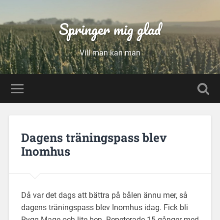
Springer mig glad
Vill man kan man
Dagens träningspass blev
Inomhus
Då var det dags att bättra på bålen ännu mer, så
dagens träningspass blev Inomhus idag. Fick bli
Rygg Mage och lite ben. Repeterade 15 gånger med