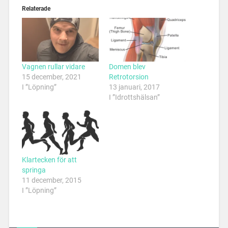
Relaterade
Vagnen rullar vidare
Domen blev
15 december, 2021
Retrotorsion
I ”Löpning”
13 januari, 2017
I ”Idrottshälsan”
Klartecken för att
springa
11 december, 2015
I ”Löpning”