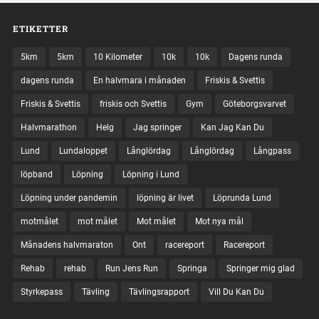
ETIKETTER
5km
5km
10 Kilometer
10k
10k
Dagens runda
dagens runda
En halvmara i månaden
Friskis & Svettis
Friskis & Svettis
friskis och Svettis
Gym
Göteborgsvarvet
Halvmarathon
Helg
Jag springer
Kan Jag Kan Du
Lund
Lundaloppet
Långlördag
Långlördag
Långpass
löpband
Löpning
Löpning i Lund
Löpning under pandemin
löpning är livet
Löprunda Lund
motmålet
mot målet
Mot målet
Mot nya mål
Månadens halvmaraton
Ont
racereport
Racereport
Rehab
rehab
Run Jens Run
Springa
Springer mig glad
Styrkepass
Tävling
Tävlingsrapport
Vill Du Kan Du