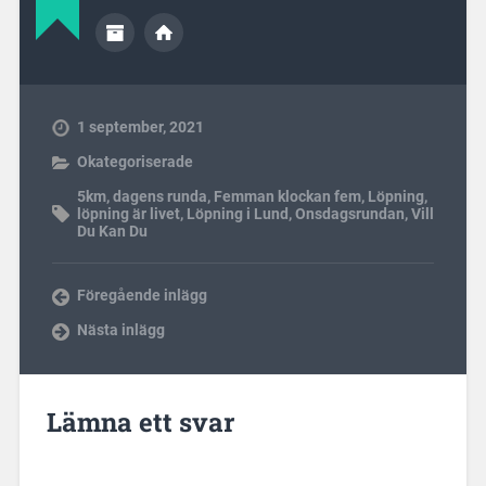
1 september, 2021
Okategoriserade
5km
,
dagens runda
,
Femman klockan fem
,
Löpning
,
löpning är livet
,
Löpning i Lund
,
Onsdagsrundan
,
Vill
Du Kan Du
Föregående inlägg
Nästa inlägg
Lämna ett svar