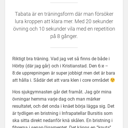
Tabata är en träningsform där man försöker
lura kroppen att klara mer. Med 20 sekunder
övning och 10 sekunder vila med en repetition
på 8 gånger.
Riktigt bra träning. Vad jag vet så finns de både i
Hörby (där jag går) och i Kristianstad. Den 6:e –
8:de upprepningen är super jobbigt men det är bara
att hålla i. Sådär det att vara klen i core området
Hos sjukgymnasten går det framåt. Jag gör mina
övningar hemma varje dag och man märker
resultatet, och det onda i knäet börja lägga sig. Det
är tydligen en bristning i Infrapatellar Bursitis som
ska sitta direkt nedanför knä skålen. En bristning i
fibrerna i senan/ligamentet. Det känns en ”knuta”