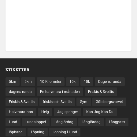
ETIKETTER
5km
5km
10 Kilometer
10k
10k
Dagens runda
dagens runda
En halvmara i månaden
Friskis & Svettis
Friskis & Svettis
friskis och Svettis
Gym
Göteborgsvarvet
Halvmarathon
Helg
Jag springer
Kan Jag Kan Du
Lund
Lundaloppet
Långlördag
Långlördag
Långpass
löpband
Löpning
Löpning i Lund