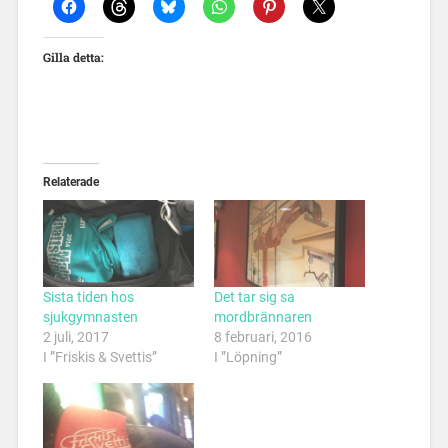
Gilla detta:
Relaterade
Sista tiden hos
Det tar sig sa
sjukgymnasten
mordbrännaren
2 juli, 2017
8 februari, 2016
I ”Friskis & Svettis”
I ”Löpning”