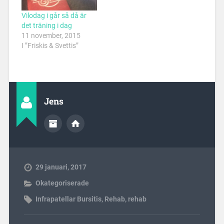
Vilodag i går så då är
det träning i dag
11 november, 2015
I ”Friskis & Svettis”
Jens
29 januari, 2017
Okategoriserade
Infrapatellar Bursitis
,
Rehab
,
rehab