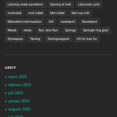
Löpning under pandemin
löpning är livet
Löprunda Lund
motmålet
mot målet
Mot målet
Mot nya mål
Månadens halvmaraton
Ont
racereport
Racereport
Rehab
rehab
Run Jens Run
Springa
Springer mig glad
Styrkepass
Tävling
Tävlingsrapport
Vill Du Kan Du
ARKIV
mars 2025
februari 2025
juli 2024
januari 2024
augusti 2022