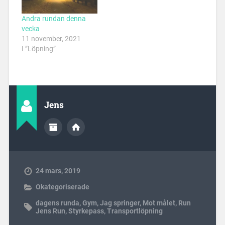
Andra rundan denna
vecka
11 november, 2021
I ”Löpning”
Jens
24 mars, 2019
Okategoriserade
dagens runda
,
Gym
,
Jag springer
,
Mot målet
,
Run
Jens Run
,
Styrkepass
,
Transportlöpning