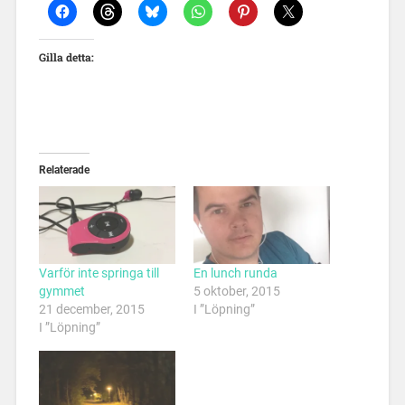
Gilla detta:
Relaterade
Varför inte springa till
En lunch runda
gymmet
5 oktober, 2015
21 december, 2015
I ”Löpning”
I ”Löpning”