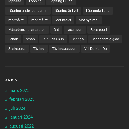
löpband
Löpning
Löpning i Lund
Löpning under pandemin
löpning är livet
Löprunda Lund
motmålet
mot målet
Mot målet
Mot nya mål
Månadens halvmaraton
Ont
racereport
Racereport
Rehab
rehab
Run Jens Run
Springa
Springer mig glad
Styrkepass
Tävling
Tävlingsrapport
Vill Du Kan Du
ARKIV
mars 2025
februari 2025
juli 2024
januari 2024
augusti 2022