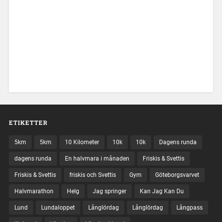
ETIKETTER
5km
5km
10 Kilometer
10k
10k
Dagens runda
dagens runda
En halvmara i månaden
Friskis & Svettis
Friskis & Svettis
friskis och Svettis
Gym
Göteborgsvarvet
Halvmarathon
Helg
Jag springer
Kan Jag Kan Du
Lund
Lundaloppet
Långlördag
Långlördag
Långpass