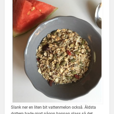
Slank ner en liten bit vattenmelon också. Äldsta
dottern hade gjort någon bannan glass så det