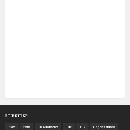
ETIKETTER
5km
5km
10 Kilometer
10k
10k
Dagens runda