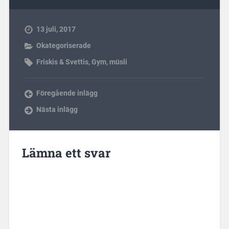
13 juli, 2017
Okategoriserade
Friskis & Svettis
,
Gym
,
müsli
Föregående inlägg
Nästa inlägg
Lämna ett svar