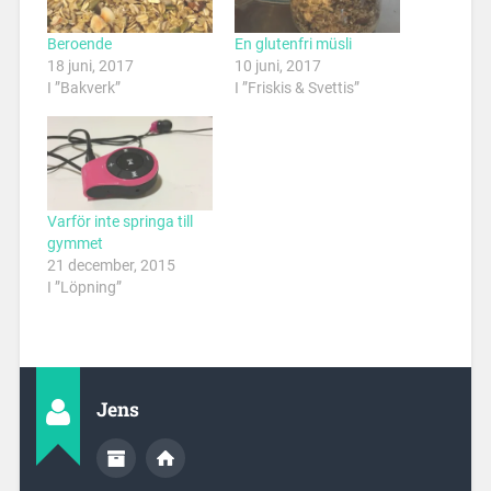
Beroende
En glutenfri müsli
18 juni, 2017
10 juni, 2017
I ”Bakverk”
I ”Friskis & Svettis”
Varför inte springa till
gymmet
21 december, 2015
I ”Löpning”
Jens