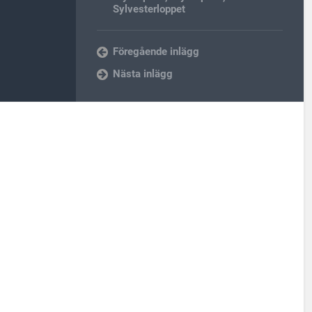
Sylvesterloppet
Föregående inlägg
Nästa inlägg