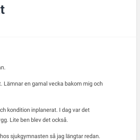
t
an.
igt. Lämnar en gamal vecka bakom mig och
och kondition inplanerat. I dag var det
g. Lite ben blev det också.
 hos sjukgymnasten så jag längtar redan.