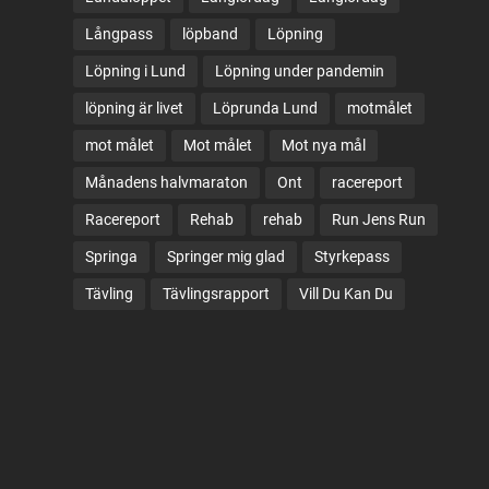
Långpass
löpband
Löpning
Löpning i Lund
Löpning under pandemin
löpning är livet
Löprunda Lund
motmålet
mot målet
Mot målet
Mot nya mål
Månadens halvmaraton
Ont
racereport
Racereport
Rehab
rehab
Run Jens Run
Springa
Springer mig glad
Styrkepass
Tävling
Tävlingsrapport
Vill Du Kan Du