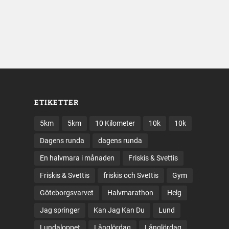
ETIKETTER
5km
5km
10 Kilometer
10k
10k
Dagens runda
dagens runda
En halvmara i månaden
Friskis & Svettis
Friskis & Svettis
friskis och Svettis
Gym
Göteborgsvarvet
Halvmarathon
Helg
Jag springer
Kan Jag Kan Du
Lund
Lundaloppet
Långlördag
Långlördag