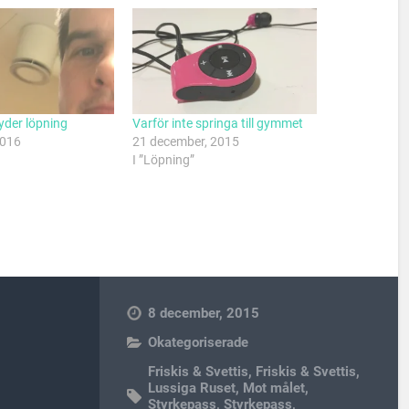
der löpning
Varför inte springa till gymmet
2016
21 december, 2015
I ”Löpning”
8 december, 2015
Okategoriserade
Friskis & Svettis
,
Friskis & Svettis
,
Lussiga Ruset
,
Mot målet
,
Styrkepass
,
Styrkepass
,