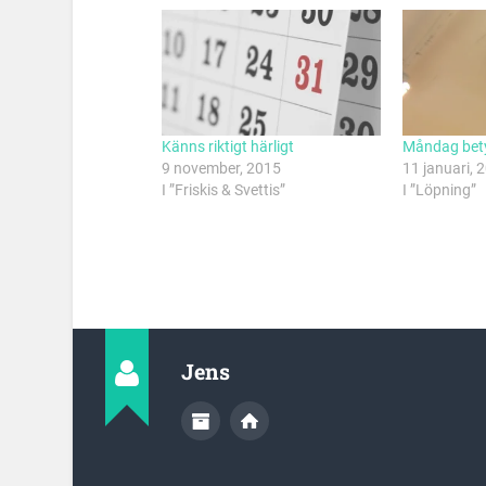
Känns riktigt härligt
Måndag bety
9 november, 2015
11 januari, 
I ”Friskis & Svettis”
I ”Löpning”
Jens