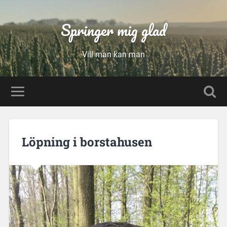
Springer mig glad
Vill man kan man
Löpning i borstahusen