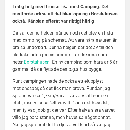
Ledig helg med frun är lika med Camping. Det
medförde också att det blev löpning i Borstahusen
också. Känslan efteråt var riktigt härlig
Då var denna helgen gången och det blev en helg
med camping på schemat. Att vara nära naturen är
bra så underbart. Denna helgen bar det av till den
lila fiske orten precis norr om Landskrona som
heter
Borstahusen
. En ny camping som bara är 5 år
gammal då de flyttade den p.g.a hus bygge.
Runt campingen hade de också ett elupplyst
motionsspår, så det fick man prova. Rundan jag
sprang var ca 1,7km/varv. Två varv lätt som en
plätt, men vilja sa ”ett varv till” och det blev det,
men fy vad jobbigt det var. Efter halva sista varvet
ville jag bara stanna, men huvet sa något annat.
När jag sprungit det tredje varvet klart så var jag