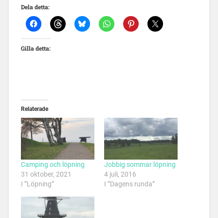
Dela detta:
Gilla detta:
Relaterade
Camping och löpning
Jobbig sommar löpning
31 oktober, 2021
4 juli, 2016
I ”Löpning”
I ”Dagens runda”