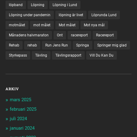
löpband
Löpning
Löpning i Lund
Löpning under pandemin
löpning är livet
Löprunda Lund
motmålet
mot målet
Mot målet
Mot nya mål
Månadens halvmaraton
Ont
racereport
Racereport
Rehab
rehab
Run Jens Run
Springa
Springer mig glad
Styrkepass
Tävling
Tävlingsrapport
Vill Du Kan Du
ARKIV
mars 2025
februari 2025
juli 2024
januari 2024