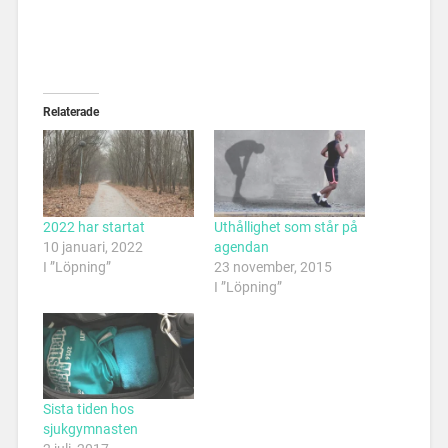
Relaterade
2022 har startat
Uthållighet som står på
10 januari, 2022
agendan
I ”Löpning”
23 november, 2015
I ”Löpning”
Sista tiden hos
sjukgymnasten