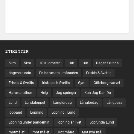
ETIKETTER
5km
5km
10 Kilometer
10k
10k
Dagens runda
dagens runda
En halvmara i månaden
Friskis & Svettis
Friskis & Svettis
friskis och Svettis
Gym
Göteborgsvarvet
Halvmarathon
Helg
Jag springer
Kan Jag Kan Du
Lund
Lundaloppet
Långlördag
Långlördag
Långpass
löpband
Löpning
Löpning i Lund
Löpning under pandemin
löpning är livet
Löprunda Lund
motmålet
mot målet
Mot målet
Mot nya mål