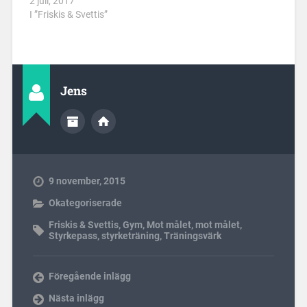
2 juli, 2017
I ”Friskis & Svettis”
Jens
9 november, 2015
Okategoriserade
Friskis & Svettis
,
Gym
,
Mot målet
,
mot målet
,
Styrkepass
,
styrketräning
,
Träningsvärk
Föregående inlägg
Nästa inlägg