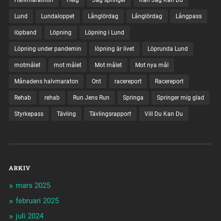
Lund
Lundaloppet
Långlördag
Långlördag
Långpass
löpband
Löpning
Löpning i Lund
Löpning under pandemin
löpning är livet
Löprunda Lund
motmålet
mot målet
Mot målet
Mot nya mål
Månadens halvmaraton
Ont
racereport
Racereport
Rehab
rehab
Run Jens Run
Springa
Springer mig glad
Styrkepass
Tävling
Tävlingsrapport
Vill Du Kan Du
ARKIV
mars 2025
februari 2025
juli 2024