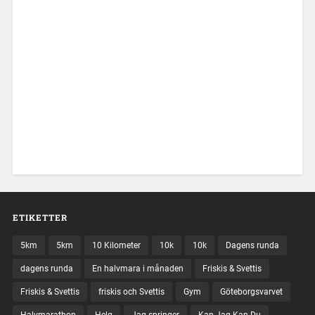
ETIKETTER
5km
5km
10 Kilometer
10k
10k
Dagens runda
dagens runda
En halvmara i månaden
Friskis & Svettis
Friskis & Svettis
friskis och Svettis
Gym
Göteborgsvarvet
Halvmarathon
Helg
Jag springer
Kan Jag Kan Du