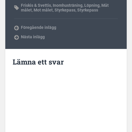
Friskis & Svettis
,
Inomhusträning
,
Löpning
,
Måt
målet
,
Mot målet
,
Styrkepass
,
Styrkepass
Föregående inlägg
Nästa inlägg
Lämna ett svar