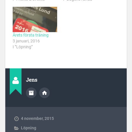
Årets första träning
3 januari, 2016
I ”Löpning”
Jens
4 november, 2015
Löpning