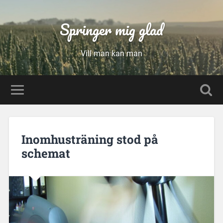
Springer mig glad
Vill man kan man
Inomhusträning stod på
schemat