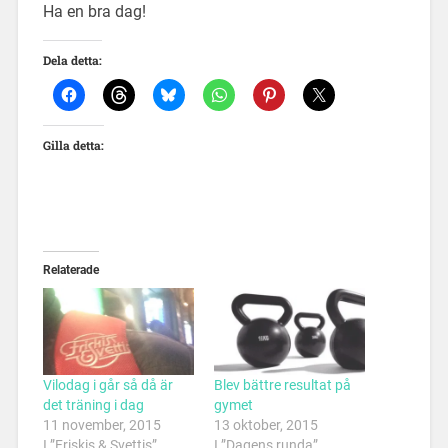
Ha en bra dag!
Dela detta:
Gilla detta:
Relaterade
Vilodag i går så då är
Blev bättre resultat på
det träning i dag
gymet
11 november, 2015
13 oktober, 2015
I ”Friskis & Svettis”
I ”Dagens runda”