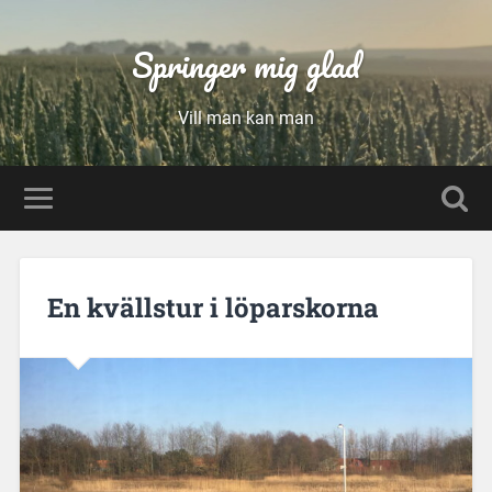
Springer mig glad
Vill man kan man
En kvällstur i löparskorna