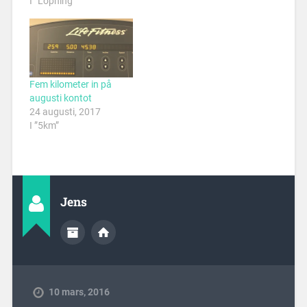
I ”Löpning”
Fem kilometer in på
augusti kontot
24 augusti, 2017
I ”5km”
Jens
10 mars, 2016