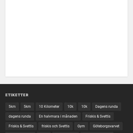
ETIKETTER
5km
5km
10 Kilometer
10k
10k
Dagens runda
dagens runda
En halvmara i månaden
Friskis & Svettis
Friskis & Svettis
friskis och Svettis
Gym
Göteborgsvarvet