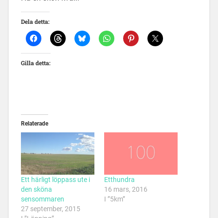
Dela detta:
Gilla detta:
Relaterade
Ett härligt löppass ute i
Etthundra
den sköna
16 mars, 2016
sensommaren
I ”5km”
27 september, 2015