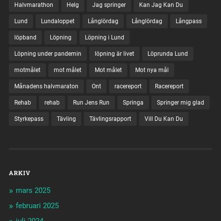
Halvmarathon
Helg
Jag springer
Kan Jag Kan Du
Lund
Lundaloppet
Långlördag
Långlördag
Långpass
löpband
Löpning
Löpning i Lund
Löpning under pandemin
löpning är livet
Löprunda Lund
motmålet
mot målet
Mot målet
Mot nya mål
Månadens halvmaraton
Ont
racereport
Racereport
Rehab
rehab
Run Jens Run
Springa
Springer mig glad
Styrkepass
Tävling
Tävlingsrapport
Vill Du Kan Du
ARKIV
mars 2025
februari 2025
juli 2024