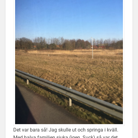
Det var bara så! Jag skulle ut och springa i kväll.
Med halva familjen sjuka (igen. Suck) så var det