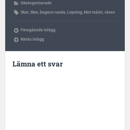
Okategoriserade
5km
,
5km
,
Dagens runda
,
Löpning
,
Mot målet
,
våren
Föregående inlägg
Nästa inlägg
Lämna ett svar