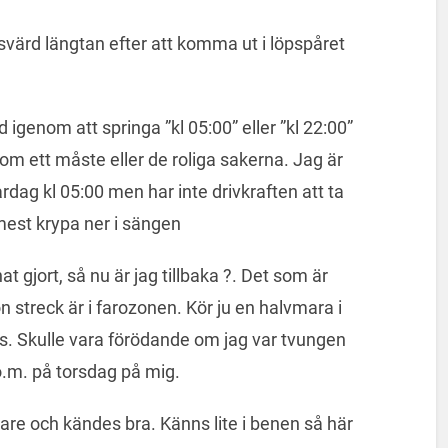
svärd längtan efter att komma ut i löpspåret
d igenom att springa ”kl 05:00” eller ”kl 22:00”
om ett måste eller de roliga sakerna. Jag är
rdag kl 05:00 men har inte drivkraften att ta
mest krypa ner i sängen
t gjort, så nu är jag tillbaka ?. Det som är
n streck är i farozonen. Kör ju en halvmara i
. Skulle vara förödande om jag var tvungen
o.m. på torsdag på mig.
are och kändes bra. Känns lite i benen så här