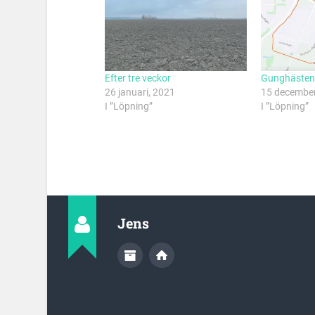
Efter tre veckor
Gunghästen
26 januari, 2021
15 december
I ”Löpning”
I ”Löpning”
Jens