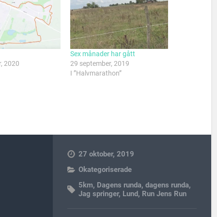
Sex månader har gått
, 2020
29 september, 2019
I ”Halvmarathon”
27 oktober, 2019
Okategoriserade
5km
,
Dagens runda
,
dagens runda
,
Jag springer
,
Lund
,
Run Jens Run