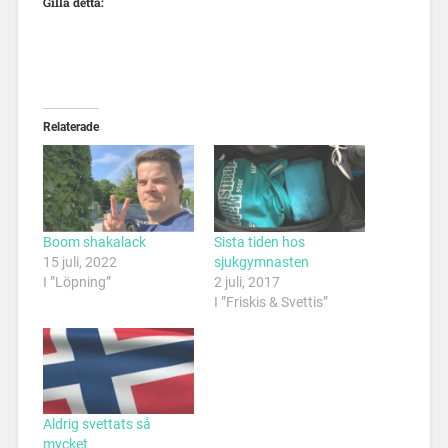
Gilla detta:
Relaterade
Boom shakalack
Sista tiden hos
15 juli, 2022
sjukgymnasten
I ”Löpning”
2 juli, 2017
I ”Friskis & Svettis”
Aldrig svettats så
mycket