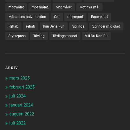
motmålet
mot målet
Mot målet
Mot nya mål
Månadens halvmaraton
Ont
racereport
Racereport
Rehab
rehab
Run Jens Run
Springa
Springer mig glad
Styrkepass
Tävling
Tävlingsrapport
Vill Du Kan Du
ARKIV
mars 2025
februari 2025
juli 2024
januari 2024
augusti 2022
juli 2022