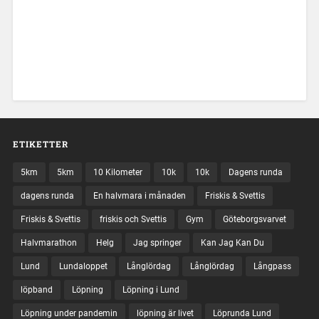
ETIKETTER
5km
5km
10 Kilometer
10k
10k
Dagens runda
dagens runda
En halvmara i månaden
Friskis & Svettis
Friskis & Svettis
friskis och Svettis
Gym
Göteborgsvarvet
Halvmarathon
Helg
Jag springer
Kan Jag Kan Du
Lund
Lundaloppet
Långlördag
Långlördag
Långpass
löpband
Löpning
Löpning i Lund
Löpning under pandemin
löpning är livet
Löprunda Lund