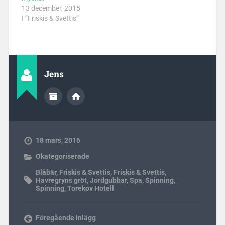
13 december, 2015
I ”Friskis & Svettis”
Jens
18 mars, 2016
Okategoriserade
Blåbär
,
Friskis & Svettis
,
Friskis & Svettis
,
Havregryns gröt
,
Jordgubbar
,
Spa
,
Spinning
,
Spinning
,
Torekov Hotell
Föregående inlägg