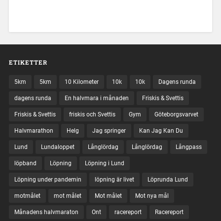
ETIKETTER
5km
5km
10 Kilometer
10k
10k
Dagens runda
dagens runda
En halvmara i månaden
Friskis & Svettis
Friskis & Svettis
friskis och Svettis
Gym
Göteborgsvarvet
Halvmarathon
Helg
Jag springer
Kan Jag Kan Du
Lund
Lundaloppet
Långlördag
Långlördag
Långpass
löpband
Löpning
Löpning i Lund
Löpning under pandemin
löpning är livet
Löprunda Lund
motmålet
mot målet
Mot målet
Mot nya mål
Månadens halvmaraton
Ont
racereport
Racereport