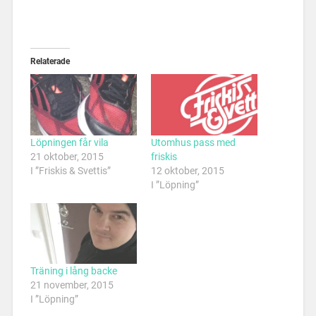
Relaterade
Löpningen får vila
Utomhus pass med
21 oktober, 2015
friskis
I ”Friskis & Svettis”
12 oktober, 2015
I ”Löpning”
Träning i lång backe
21 november, 2015
I ”Löpning”