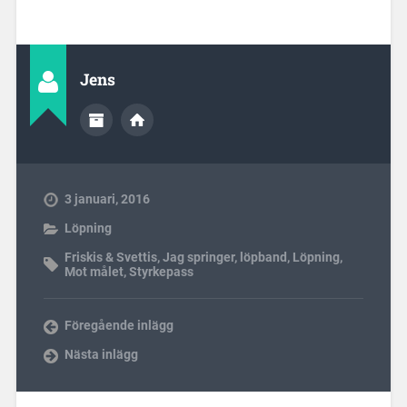
Jens
3 januari, 2016
Löpning
Friskis & Svettis
,
Jag springer
,
löpband
,
Löpning
,
Mot målet
,
Styrkepass
Föregående inlägg
Nästa inlägg