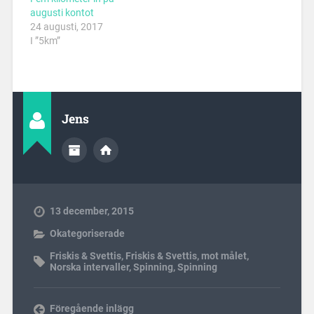
augusti kontot
24 augusti, 2017
I ”5km”
Jens
13 december, 2015
Okategoriserade
Friskis & Svettis
,
Friskis & Svettis
,
mot målet
,
Norska intervaller
,
Spinning
,
Spinning
Föregående inlägg