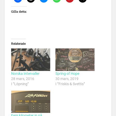
Gilla detta:
Relaterade
Norska Intervaller
Spring of Hope
28 mars, 2016
30 mars, 2019
I ”Löpning”
I ”Friskis & Svettis”
Fem kilometer in på