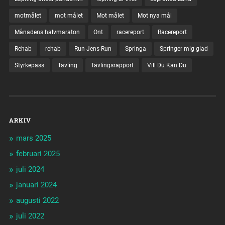
motmålet
mot målet
Mot målet
Mot nya mål
Månadens halvmaraton
Ont
racereport
Racereport
Rehab
rehab
Run Jens Run
Springa
Springer mig glad
Styrkepass
Tävling
Tävlingsrapport
Vill Du Kan Du
ARKIV
mars 2025
februari 2025
juli 2024
januari 2024
augusti 2022
juli 2022