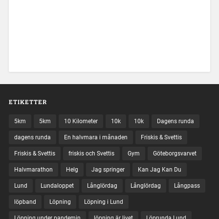
ETIKETTER
5km
5km
10 Kilometer
10k
10k
Dagens runda
dagens runda
En halvmara i månaden
Friskis & Svettis
Friskis & Svettis
friskis och Svettis
Gym
Göteborgsvarvet
Halvmarathon
Helg
Jag springer
Kan Jag Kan Du
Lund
Lundaloppet
Långlördag
Långlördag
Långpass
löpband
Löpning
Löpning i Lund
Löpning under pandemin
löpning är livet
Löprunda Lund