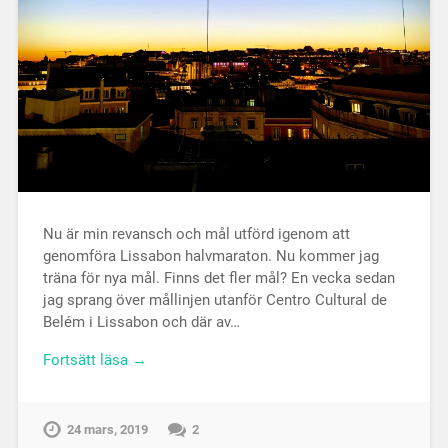
Nu är min revansch och mål utförd igenom att
genomföra Lissabon halvmaraton. Nu kommer jag
träna för nya mål. Finns det fler mål? En vecka sedan
jag sprang över mållinjen utanför Centro Cultural de
Belém i Lissabon och där av…
Fortsätt läsa →
24 mars, 2019
2