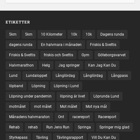
ETIKETTER
5km
5km
10 Kilometer
10k
10k
Dagens runda
dagens runda
En halvmara i månaden
Friskis & Svettis
Friskis & Svettis
friskis och Svettis
Gym
Göteborgsvarvet
Halvmarathon
Helg
Jag springer
Kan Jag Kan Du
Lund
Lundaloppet
Långlördag
Långlördag
Långpass
löpband
Löpning
Löpning i Lund
Löpning under pandemin
löpning är livet
Löprunda Lund
motmålet
mot målet
Mot målet
Mot nya mål
Månadens halvmaraton
Ont
racereport
Racereport
Rehab
rehab
Run Jens Run
Springa
Springer mig glad
Styrkepass
Tävling
Tävlingsrapport
Vill Du Kan Du